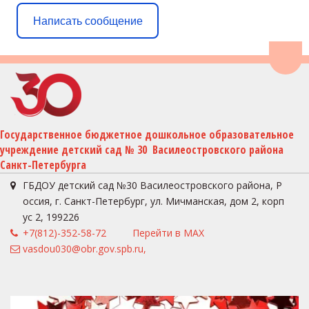
Написать сообщение
Пере
Государственное бюджетное дошкольное образовательное 
учреждение детский сад № 30  Василеостровского района 
Санкт-Петербурга
ГБДОУ детский сад №30 Василеостровского района
,
Р
оссия
,
г. Санкт-Петербург
,
ул. Мичманская, дом 2, корп
ус 2
,
199226
+7(812)-352-58-72
Перейти в MAX
vasdou030@obr.gov.spb.ru,